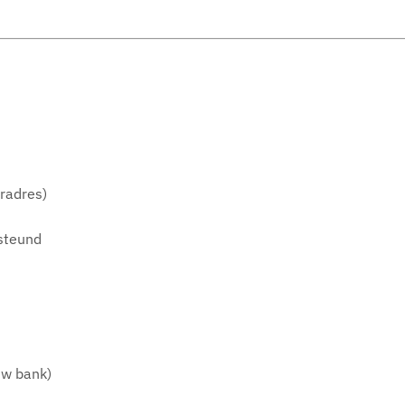
radres)
steund
uw bank)