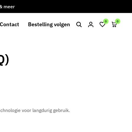
 & meer
Gratis verzending bij besteding va
0
0
Contact
Bestelling volgen
Q)
chnologie voor langdurig gebruik.