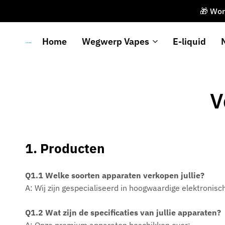
🎁 Wor
Home
Wegwerp Vapes
E-liquid
Upends
V
1. Producten
Q1.1 Welke soorten apparaten verkopen jullie?
A: Wij zijn gespecialiseerd in hoogwaardige elektronis
Q1.2 Wat zijn de specificaties van jullie apparaten?
A: Onze premium apparaten beschikken over: