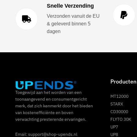
Snelle Verzending
Verzonden vanuit de EU
& geleverd binnen 5
dagen
Producten
Toegewijd aan het worden van een
MT12000
toonaangevend en consumentgericht
STARX
merk, dat zich kenmerkt door het bieden
CD30000
van kostenefficiënte en boven
FLYTO 30K
verwachting presterende ervaringen.
UP7
Email: support@shop-upends.nl
UP8