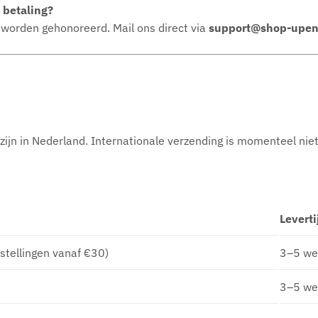
 betaling?
 worden gehonoreerd. Mail ons direct via
support@shop-upen
ijn in Nederland. Internationale verzending is momenteel nie
Leverti
estellingen vanaf €30)
3–5 we
3–5 we