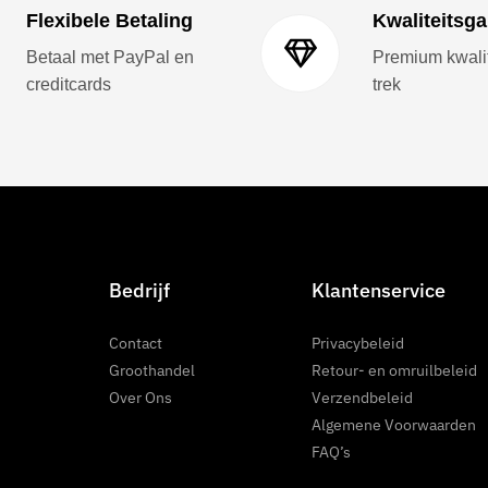
Flexibele Betaling
Kwaliteitsga
Betaal met PayPal en
Premium kwalite
creditcards
trek
Bedrijf
Klantenservice
Contact
Privacybeleid
Groothandel
Retour- en omruilbeleid
Over Ons
Verzendbeleid
Algemene Voorwaarden
FAQ’s