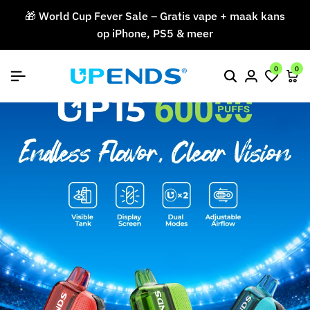
🎁 World Cup Fever Sale – Gratis vape + maak kans
op iPhone, PS5 & meer
V
0
0