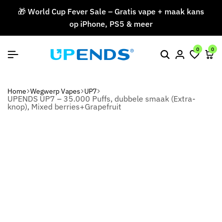
🎁 World Cup Fever Sale – Gratis vape + maak kans
op iPhone, PS5 & meer
V
0
0
Home
Wegwerp Vapes
UP7
UPENDS UP7 – 35.000 Puffs, dubbele smaak (Extra-
knop), Mixed berries+Grapefruit