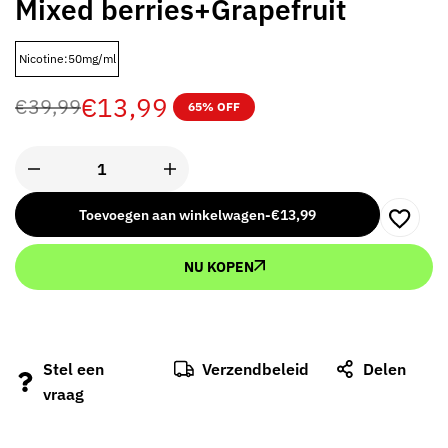
Mixed berries+Grapefruit
Nicotine:50mg/ml
€
13,99
€
39,99
65% OFF
Toevoegen aan winkelwagen
-
€
13,99
NU KOPEN
Stel een
Verzendbeleid
Delen
vraag