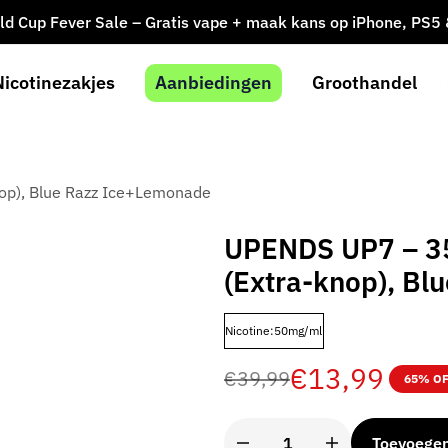
ld Cup Fever Sale – Gratis vape + maak kans op iPhone, PS5
Nicotinezakjes
Aanbiedingen
Groothandel
op), Blue Razz Ice+Lemonade
UPENDS UP7 – 35
(Extra-knop), B
Nicotine:50mg/ml
€
13,99
€
39,99
65% O
Toevoege