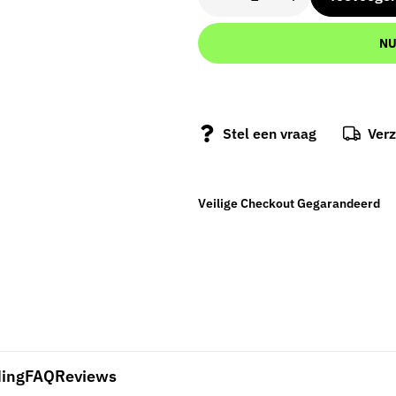
NU
Stel een vraag
Ver
Veilige Checkout Gegarandeerd
ding
FAQ
Reviews