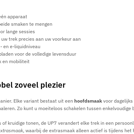
één apparaat
 beide smaken te mengen
oor lange sessies
 uw trek precies aan uw voorkeur aan
ij- en e-liquidniveau
pladen voor de volledige levensduur
en mobiliteit
bel zoveel plezier
ier. Elke variant bestaat uit een
hoofdsmaak
voor dagelijks
nhaleren. Zo kunt u moeiteloos schakelen tussen enkelvoudige 
ies of kruidige tonen, de UP7 verandert elke trek in een persoo
extrasmaak
, waarbij de extrasmaak alleen actief is tijdens he