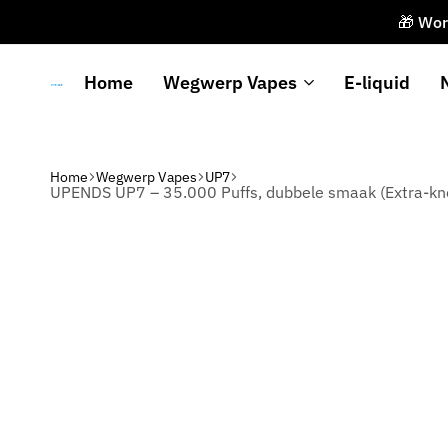
🎁 Wor
Home
Wegwerp Vapes
E-liquid
Upends
Home
Wegwerp Vapes
UP7
UPENDS UP7 – 35.000 Puffs, dubbele smaak (Extra-kn