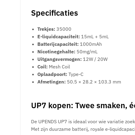
Specificaties
Trekjes:
35000
E-liquidcapaciteit:
15mL + 5mL
Batterijcapaciteit:
1000mAh
Nicotinegehalte:
50mg/mL
Uitgangsvermogen:
12W / 20W
Coil:
Mesh Coil
Oplaadpoort:
Type-C
Afmetingen:
50.5 × 28.2 × 103.3 mm
UP7 kopen: Twee smaken, één
De UPENDS UP7 is ideaal voor wie variatie zoek
Met zijn duurzame batterij, royale e-liquidcap