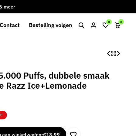
 & meer
Gratis verzending bij besteding va
0
0
Contact
Bestelling volgen
.000 Puffs, dubbele smaak
lue Razz Ice+Lemonade
FF
n aan winkelwagen
-
€
13,99