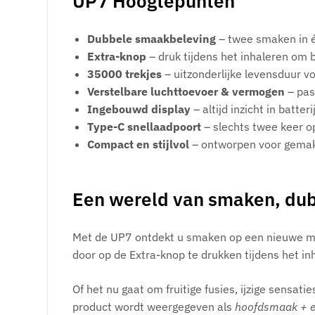
UP7 Hoogtepunten
Dubbele smaakbeleving
– twee smaken in 
Extra-knop
– druk tijdens het inhaleren om
35000 trekjes
– uitzonderlijke levensduur v
Verstelbare luchttoevoer & vermogen
– pas
Ingebouwd display
– altijd inzicht in batter
Type-C snellaadpoort
– slechts twee keer o
Compact en stijlvol
– ontworpen voor gemak 
Een wereld van smaken, dub
Met de UP7 ontdekt u smaken op een nieuwe man
door op de Extra-knop te drukken tijdens het i
Of het nu gaat om fruitige fusies, ijzige sensat
product wordt weergegeven als
hoofdsmaak + 