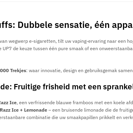
fs: Dubbele sensatie, één appa
an wegwerp e-sigaretten, tilt uw vaping-ervaring naar een hog
e UP7 de keuze tussen één pure smaak of een onweerstaanbare
000 Trekjes
: waar innovatie, design en gebruiksgemak same
e: Fruitige frisheid met een spranke
Razz Ice
, een verfrissende blauwe framboos met een koele afdro
 Razz Ice + Lemonade
– een bruisende limonade die de fruitige
staanbare combinatie die uw smaakpapillen prikkelt en verk