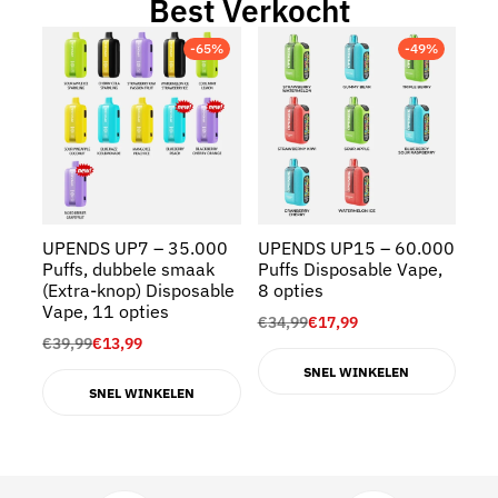
Best Verkocht
-65%
-49%
UPENDS UP7 – 35.000
UPENDS UP15 – 60.000
UP
Puffs, dubbele smaak
Puffs Disposable Vape,
30
(Extra-knop) Disposable
8 opties
Di
Vape, 11 opties
opt
€
34,99
€
17,99
€
39,99
€
13,99
€
3
SNEL WINKELEN
SNEL WINKELEN