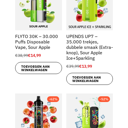
FLYTO 30K – 30.000
UPENDS UP7 –
Puffs Disposable
35.000 trekjes,
Vape, Sour Apple
dubbele smaak (Extra-
knop), Sour Apple
€
38,99
€
14,99
Ice+Sparkling
€
39,99
€
13,99
TOEVOEGEN AAN
WINKELWAGEN
TOEVOEGEN AAN
WINKELWAGEN
-62%
-52%