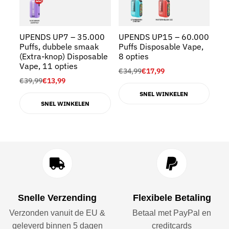
UPENDS UP7 – 35.000
UPENDS UP15 – 60.000
UP
Puffs, dubbele smaak
Puffs Disposable Vape,
30
(Extra-knop) Disposable
8 opties
Di
Vape, 11 opties
opt
€
34,99
€
17,99
€
39,99
€
13,99
€
3
SNEL WINKELEN
SNEL WINKELEN
Snelle Verzending
Flexibele Betaling
Verzonden vanuit de EU &
Betaal met PayPal en
geleverd binnen 5 dagen
creditcards