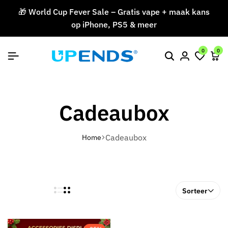
🎁 World Cup Fever Sale – Gratis vape + maak kans
op iPhone, PS5 & meer
V
0
0
Cadeaubox
Cadeaubox
Home
Sorteer