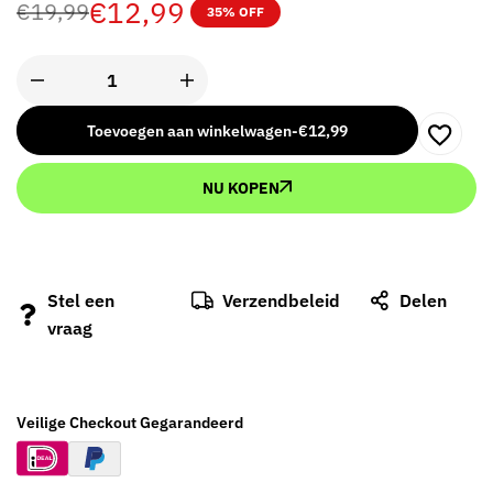
€
12,99
€
19,99
35% OFF
Toevoegen aan winkelwagen
-
€
12,99
NU KOPEN
Stel een
Verzendbeleid
Delen
vraag
Veilige Checkout Gegarandeerd