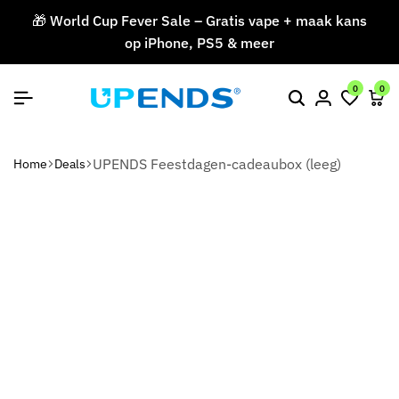
🎁 World Cup Fever Sale – Gratis vape + maak kans
op iPhone, PS5 & meer
V
0
0
UPENDS Feestdagen-cadeaubox (leeg)
Home
Deals