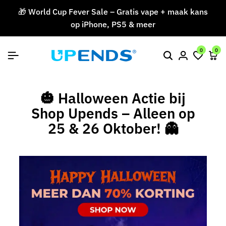
🎁 World Cup Fever Sale – Gratis vape + maak kans
op iPhone, PS5 & meer
V
0
0
🎃 Halloween Actie bij
Shop Upends – Alleen op
25 & 26 Oktober! 👻