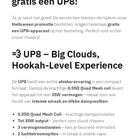
gratis een UP8!
Ja, je leest het goed! De eerste tien klanten die tijdens onze
Halloween promotie
bestellen, krijgen helemaal
gratis
een UP8-apparaat
bij hun bestelling. Perfect voor echte
cloud chasers!
💨 UP8 – Big Clouds,
Hookah-Level Experience
De
UP8
biedt een echte
shisha-ervaring
in een compact
formaat. Dankzij de krachtige
0.55Ω Quad Mesh coil
levert
het apparaat tot wel
35W vermogen
– ideaal voor wie
houdt van
intense smaak en dikke dampwolken
.
0.55Ω Quad Mesh Coil
– krachtige dampprestaties
Tot 35W output
– perfect voor cloud chasers
3 vermogensstanden
– kies je favoriete intensiteit
2 luchtstroomopties
– in totaal 6 unieke vape-