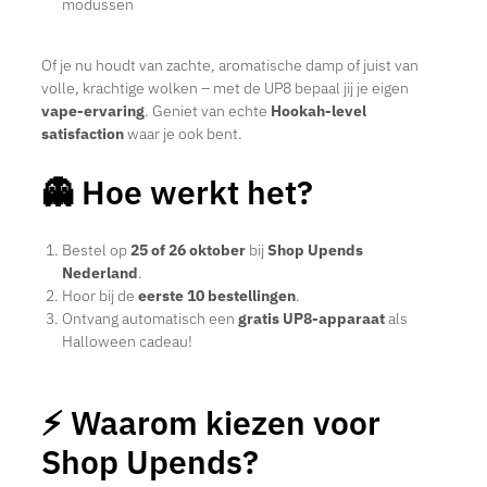
modussen
Of je nu houdt van zachte, aromatische damp of juist van
volle, krachtige wolken – met de UP8 bepaal jij je eigen
vape-ervaring
. Geniet van echte
Hookah-level
satisfaction
waar je ook bent.
👻 Hoe werkt het?
Bestel op
25 of 26 oktober
bij
Shop Upends
Nederland
.
Hoor bij de
eerste 10 bestellingen
.
Ontvang automatisch een
gratis UP8-apparaat
als
Halloween cadeau!
⚡ Waarom kiezen voor
Shop Upends?