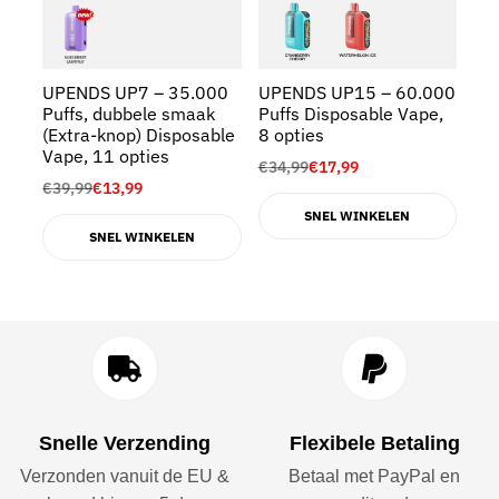
UPENDS UP7 – 35.000
UPENDS UP15 – 60.000
UP
Puffs, dubbele smaak
Puffs Disposable Vape,
30
(Extra-knop) Disposable
8 opties
Di
Vape, 11 opties
opt
€
34,99
€
17,99
€
39,99
€
13,99
€
3
SNEL WINKELEN
SNEL WINKELEN
Snelle Verzending
Flexibele Betaling
Verzonden vanuit de EU &
Betaal met PayPal en