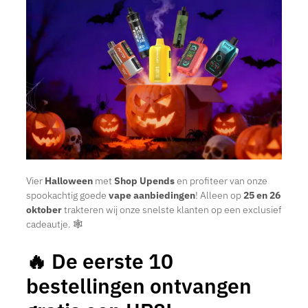
Vier
Halloween
met
Shop Upends
en profiteer van onze
spookachtig goede
vape aanbiedingen
! Alleen op
25 en 26
oktober
trakteren wij onze snelste klanten op een exclusief
cadeautje. 🕸️
🔥 De eerste 10
bestellingen ontvangen