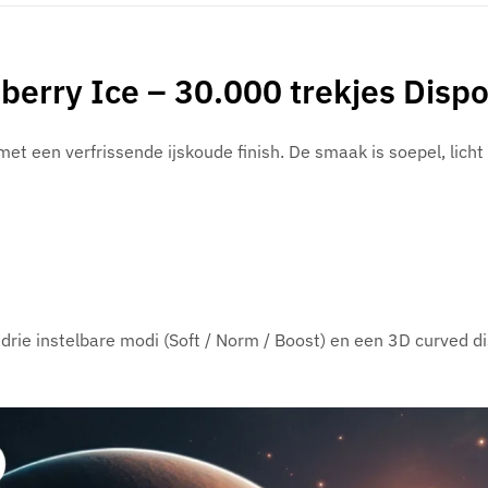
rry Ice – 30.000 trekjes Disp
met een verfrissende ijskoude finish. De smaak is soepel, lich
, drie instelbare modi (Soft / Norm / Boost) en een 3D curved d