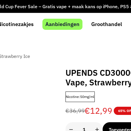
ld Cup Fever Sale – Gratis vape + maak kans op iPhone, PS5
Nicotinezakjes
Aanbiedingen
Groothandel
trawberry Ice
UPENDS CD30000 
Vape, Strawberry
Nicotine:50mg/ml
€
12,99
€
36,99
65% O
Toevoege