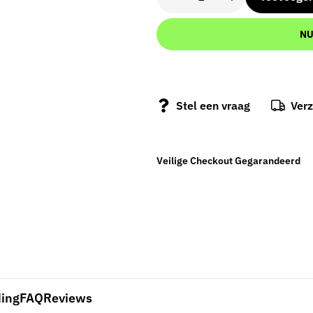
NU
Stel een vraag
Ver
Veilige Checkout Gegarandeerd
ding
FAQ
Reviews