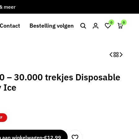
 & meer
Gratis verzending bij besteding va
0
0
Contact
Bestelling volgen
– 30.000 trekjes Disposable
 Ice
FF
n aan winkelwagen
-
€
12,99