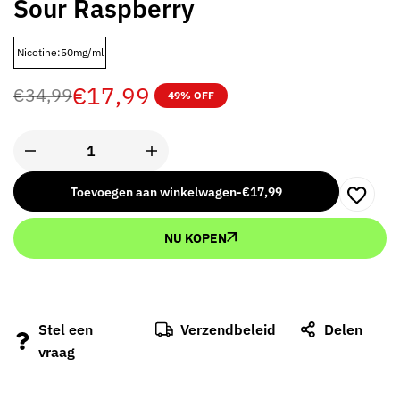
Sour Raspberry
Nicotine:50mg/ml
€
17,99
€
34,99
49% OFF
Toevoegen aan winkelwagen
-
€
17,99
NU KOPEN
Stel een
Verzendbeleid
Delen
vraag