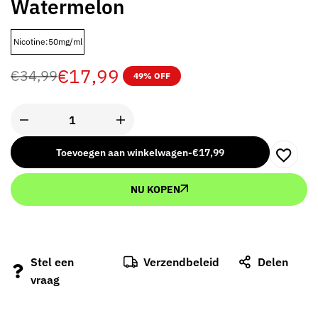
Watermelon
Nicotine:50mg/ml
€
17,99
€
34,99
49% OFF
Toevoegen aan winkelwagen
-
€
17,99
NU KOPEN
Stel een
Verzendbeleid
Delen
vraag