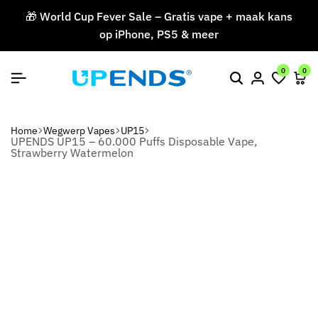
🎁 World Cup Fever Sale – Gratis vape + maak kans
op iPhone, PS5 & meer
V
0
0
Home
Wegwerp Vapes
UP15
UPENDS UP15 – 60.000 Puffs Disposable Vape,
Strawberry Watermelon