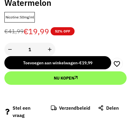
Watermelon
Nicotine:50mg/ml
€
19,99
€
41,99
52% OFF
Toevoegen aan winkelwagen
-
€
19,99
NU KOPEN
Stel een
Verzendbeleid
Delen
vraag