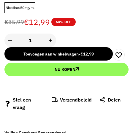
Nicotine:50mg/ml
€
12,99
€
35,99
64% OFF
Toevoegen aan winkelwagen
-
€
12,99
NU KOPEN
Stel een
Verzendbeleid
Delen
vraag
Veilige Checkout Gegarandeerd