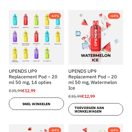
-64%
-64%
UPENDS UP9
UPENDS UP9
Replacement Pod – 20
Replacement Pod – 20
ml 50 mg, 14 opties
ml 50 mg, Watermelon
Ice
€
35,99
€
12,99
€
35,99
€
12,99
SNEL WINKELEN
TOEVOEGEN AAN
WINKELWAGEN
-64%
-64%