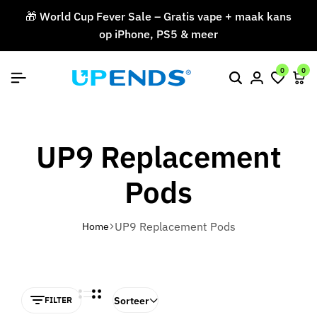
🎁 World Cup Fever Sale – Gratis vape + maak kans
op iPhone, PS5 & meer
V
0
0
UP9 Replacement
Pods
UP9 Replacement Pods
Home
Sorteer
FILTER