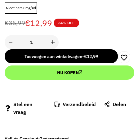
Nicotine:50mg/ml
€
12,99
€
35,99
64% OFF
Toevoegen aan winkelwagen
-
€
12,99
NU KOPEN
Stel een
Verzendbeleid
Delen
vraag
Veilige Checkout Gegarandeerd