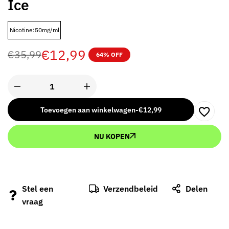
Ice
Nicotine:50mg/ml
€
12,99
€
35,99
64% OFF
Toevoegen aan winkelwagen
-
€
12,99
NU KOPEN
Stel een
Verzendbeleid
Delen
vraag